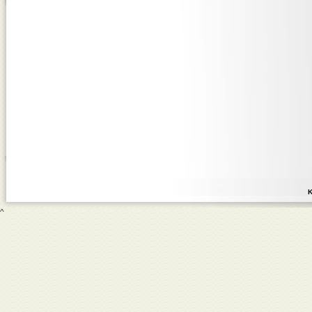
1
2
3
4
5
K
^